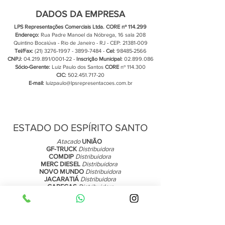
DADOS DA EMPRESA
LPS Representações Comerciais Ltda. CORE nº 114.299
Endereço:
Rua Padre Manoel da Nóbrega, 16 sala 208
Quintino Bocaiúva - Rio de Janeiro - RJ - CEP: 21381-009
Tel/Fax:
(21) 3276-1997 - 3899
-7484 -
Cel:
98485-2566
CNPJ:
04.219.891
/0001-22 -
Inscrição Municipal:
02.899.086
Sócio-Gerente:
Luiz Paulo dos Santos
CORE
nº 114.300
CIC:
502.451.717-20
E-mail:
luizpaulo@lpsrepresentacoes.com.br
ALGUNS DE NOSSOS CLIENTES
ESTADO DO ESPÍRITO SANTO
Atacado
UNIÃO
GF-TRUCK
Distribuidora
COMDIP
Distribuidora
MERC DIESEL
Distribuidora
NOVO MUNDO
Distribuidora
JACARATIÁ
Distribuidora
CAPEÇAS
Distribuidora​
ESTADO DO RIO DE JANEIRO
ARAUJO CUNHA
Distribuidora
COMDIP
Distribuidora